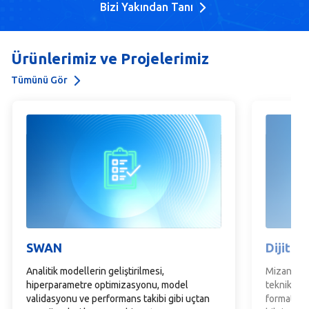
Bizi Yakından Tanı
Ürünlerimiz ve Projelerimiz
Tümünü Gör
SWAN
Dijital
Analitik modellerin geliştirilmesi,
Mizanı do
hiperparametre optimizasyonu, model
teknikleri 
validasyonu ve performans takibi gibi uçtan
formata d