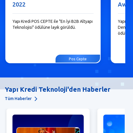
2022
Awar
Yapı Kredi POS CEPTE ile "En İyi B2B Altyapı
Yapı Kr
Teknolojisi" ödülüne layık görüldü.
Deneyim
ödülüne 
Pos Cepte
Yapı Kredi Teknoloji'den Haberler
Tüm Haberler