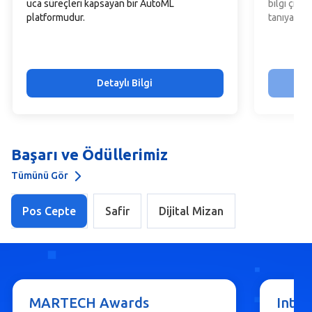
uca süreçleri kapsayan bir AutoML
bilgi çıka
platformudur.
tanıyan bi
Detaylı Bilgi
Başarı ve Ödüllerimiz
Tümünü Gör
Pos Cepte
Safir
Dijital Mizan
MARTECH Awards
Inter