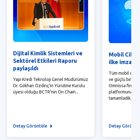
Dijital Kimlik Sistemleri ve
Mobil Cihaz
Sektörel Etkileri Raporu
ilke imza at
paylaşıldı
Tüm mobil cihaz
ve güçlü bir alt
Yapı Kredi Teknoloji Genel Müdürümüz
Omnissa firmas
Dr. Gökhan Özdinç’in Yürütme Kurulu
platformuna geçi
üyesi olduğu BCTR’nin On Chain...
tamamladık.
Detay Görüntüle
Detay Görüntü