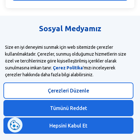
Sosyal Medyamız
Sosyal medyamızı kullanarak bizlere ulaşabilir takip edip
Size en iyi deneyimi sunmak için web sitemizde çerezler
her yeni fırsattan haberdar olabilirsin.
kullanılmaktadır. Çerezler, sunmuş olduğumuz hizmetlerin size
özel ve tercihlerinize göre kişiselleştirilmiş içerikler olarak
sunulmasına imkan tanır.
Çerez Politika
'mızı inceleyerek
çerezler hakkında daha fazla bilgi alabilirsiniz.
Çerezleri Düzenle
KVKK Politikası
Tümünü Reddet
KVKK İlgili Kişi Başvuru Formu
Aydınlatma Metni
Hepsini Kabul Et
2026 Yapı Kredi Teknoloji