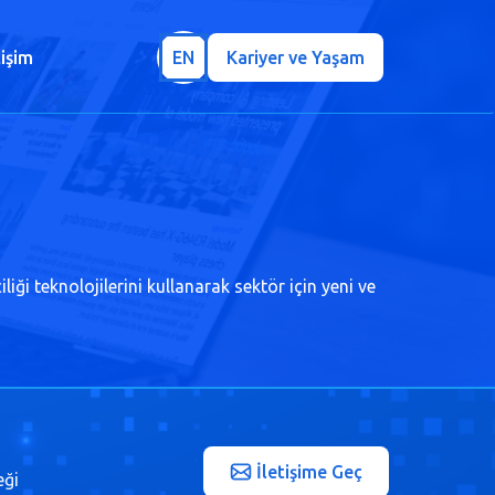
tişim
EN
Kariyer ve Yaşam
ği teknolojilerini kullanarak sektör için yeni ve
İletişime Geç
eği