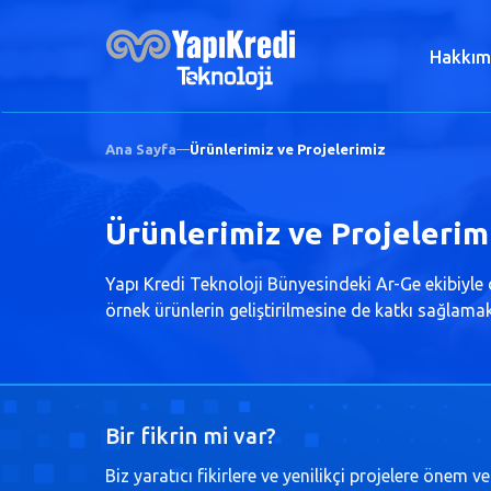
Hakkım
Ana Sayfa
Ürünlerimiz ve Projelerimiz
Ürünlerimiz ve Projelerim
Yapı Kredi Teknoloji Bünyesindeki Ar-Ge ekibiyle d
örnek ürünlerin geliştirilmesine de katkı sağlama
Bir fikrin mi var?
Biz yaratıcı fikirlere ve yenilikçi projelere önem v